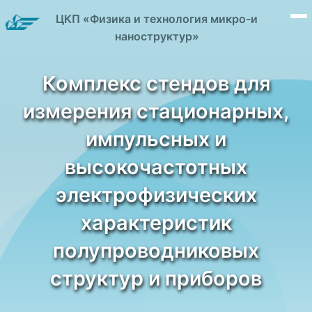
ЦКП «Физика и технология микро-и
наноструктур»
Комплекс стендов для
измерения стационарных,
импульсных и
высокочастотных
электрофизических
характеристик
полупроводниковых
структур и приборов