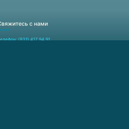
Свяжитесь с нами
елефон: (831) 417 94 91
акс: (831) 417 94 64
дрес для писем:
03950, Россия, Нижний Новгород, ГСП-105
-mail: ckp@ipmras.ru