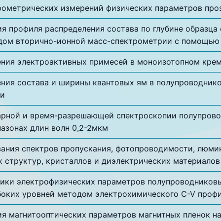
ометрических измерений физических параметров про
я профиля распределения состава по глубине образца
ом вторично-ионной масс-спектрометрии с помощью 
ния электроактивных примесей в моноизотопном кре
ния состава и ширины квантовых ям в полупроводник
ии
рной и время-разрешающей спектроскопии полупрово
азонах длин волн 0,2-2мкм
ания спектров пропускания, фотопроводимости, люми
 структур, кристаллов и диэлектрических материало
ики электрофизических параметров полупроводников
боких уровней методом электрохимического C-V проф
я магнитооптических параметров магнитных пленок на