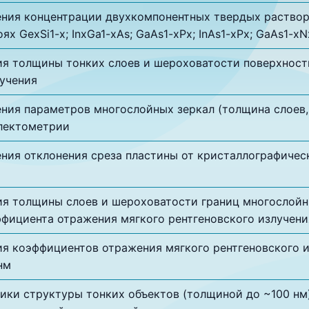
ния концентрации двухкомпонентных твердых растворо
ях GexSi1-x; InxGa1-xAs; GaAs1-xPx; InAs1-xPx; GaAs1
я толщины тонких слоев и шероховатости поверхност
лучения
ния параметров многослойных зеркал (толщина слоев,
лектометрии
ния отклонения среза пластины от кристаллографичес
я толщины слоев и шероховатости границ многослойн
фициента отражения мягкого рентгеновского излучени
я коэффициентов отражения мягкого рентгеновского и
нм
ики структуры тонких объектов (толщиной до ~100 н