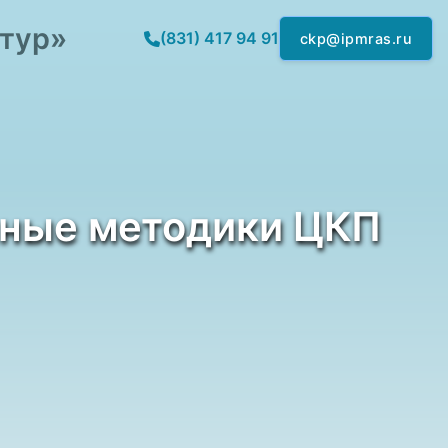
ктур»
(831) 417 94 91
ckp@ipmras.ru
ные методики ЦКП