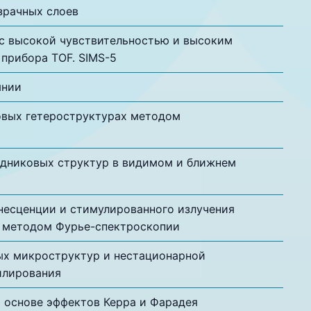
зрачных слоев
 с высокой чувствительностью и высоким
прибора TOF. SIMS-5
мнии
овых гетероструктурах методом
дниковых структур в видимом и ближнем
несценции и стимулированного излучения
в методом Фурье-спектроскопии
ых микроструктур и нестационарной
илирования
 основе эффектов Керра и Фарадея