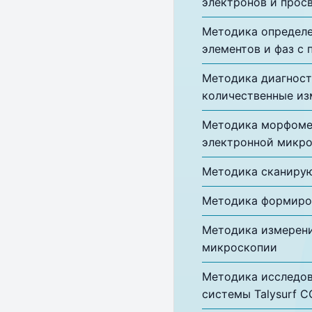
электронов и прос
Методика определе
элементов и фаз с
Методика диагност
количественные из
Методика морфоме
электронной микр
Методика сканирую
Методика формиров
Методика измерени
микроскопии
Методика исследов
системы Talysurf C