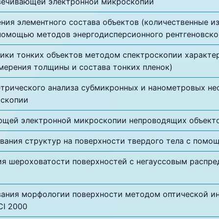
вечивающей электронной микроскопии
ния элементного состава объектов (количественные из
 помощью методов энергодисперсионного рентгеновско
ики тонких объектов методом спектроскопии характер
мерения толщины и состава тонких пленок)
трического анализа субмикронных и нанометровых не
оскопии
щей электронной микроскопии непроводящих объекто
ания структур на поверхности твердого тела с помо
я шероховатости поверхностей с негауссовым распре
ания морфологии поверхности методом оптической и
CI 2000