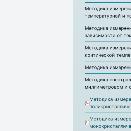
Методика измерени
температурной и п
Методика измерени
зависимости от те
Методика измерени
критической темпе
Методика измерени
Методика спектрал
миллиметровом и с
Методика измере
поликристалличе
Методика измере
монокристалличе