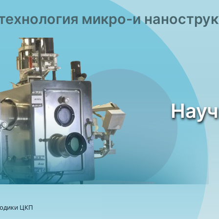
технология микро-и наностру
Науч
одики ЦКП