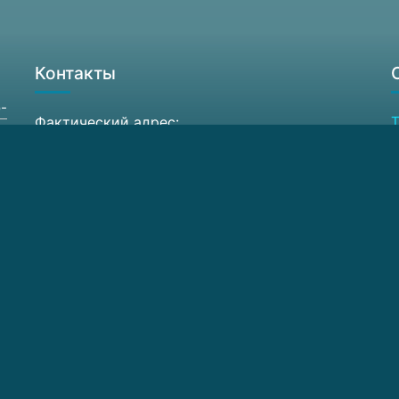
Контакты
-
Фактический адрес:
Т
603087, Россия Нижегородская обл.,
Ф
Кстовский район, д. Афонино,
А
ул. Академическая, д. 7
6
Схема проезда
E
© 2026 ЦКП ИФМ РАН. Все права защищены.
Сделано в Семенов.про в 2025