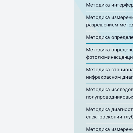
Методика интерфер
Методика измерени
разрешением метод
Методика определе
Методика определе
фотолюминесценц
Методика стациона
инфракрасном диап
Методика исследов
полупроводниковых
Методика диагност
спектроскопии глу
Методика измерени