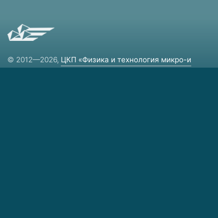
© 2012—2026,
ЦКП «Физика и технология микро-и
наноструктур»
Региональный центр коллективного пользования
научным оборудованием.
Контакты
Фактический адрес:
603087, Россия Нижегородская обл.,
Кстовский район, д. Афонино,
ул. Академическая, д. 7