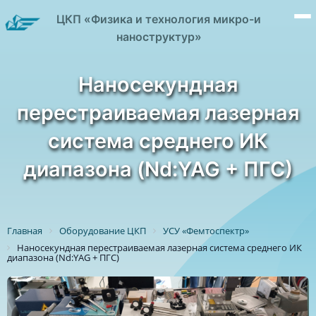
ЦКП «Физика и технология микро-и
наноструктур»
Наносекундная
перестраиваемая лазерная
система среднего ИК
диапазона (Nd:YAG + ПГС)
Главная
Оборудование ЦКП
УСУ «Фемтоспектр»
Наносекундная перестраиваемая лазерная система среднего ИК
диапазона (Nd:YAG + ПГС)