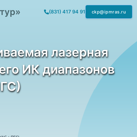
ктур»
(831) 417 94 91
ckp@ipmras.ru
иваемая лазерная
его ИК диапазонов
ПГС)