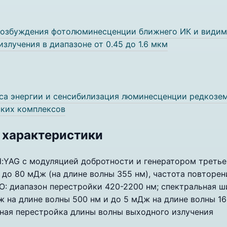
озбуждения фотолюминесценции ближнего ИК и видимо
злучения в диапазоне от 0.45 до 1.6 мкм
са энергии и сенсибилизация люминесценции редкозем
ских комплексов
 характеристики
d:YAG с модуляцией добротности и генератором третье
 до 80 мДж (на длине волны 355 нм), частота повторен
O: диапазон перестройки 420-2200 нм; спектральная ш
ж на длине волны 500 нм и до 5 мДж на длине волны 1
ная перестройка длины волны выходного излучения