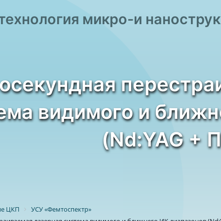
технология микро-и наностру
осекундная перестра
ема видимого и ближн
(Nd:YAG + 
ие ЦКП
УСУ «Фемтоспектр»