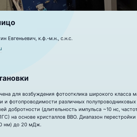
лицо
 Евгеньевич, к.ф.-м.н., с.н.с.
u
тановки
чена для возбуждения фотоотклика широкого класса ма
 и фотопроводимости различных полупроводниковых с
ей добротности (длительность импульса ~10 нс, часто
ПГС) на основе кристаллов BBO. Диапазон перестройки
0 нм) до 20 мДж.