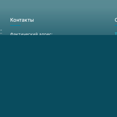
Контакты
-
Фактический адрес:
Т
603087, Россия Нижегородская обл.,
Ф
Кстовский район, д. Афонино,
А
ул. Академическая, д. 7
6
Схема проезда
E
© 2026 ЦКП ИФМ РАН. Все права защищены.
Сделано в Семенов.про в 2025