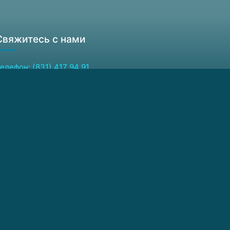
Свяжитесь с нами
елефон: (831) 417 94 91
акс: (831) 417 94 64
дрес для писем:
03950, Россия, Нижний Новгород, ГСП-105
-mail: ckp@ipmras.ru