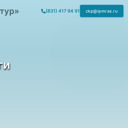
ктур»
(831) 417 94 91
ckp@ipmras.ru
ги