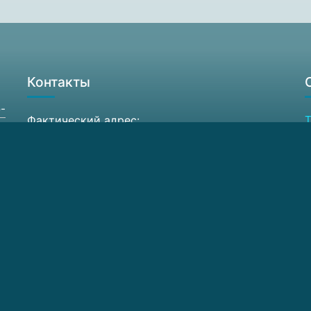
Контакты
-
Фактический адрес:
Т
603087, Россия Нижегородская обл.,
Ф
Кстовский район, д. Афонино,
А
ул. Академическая, д. 7
6
Схема проезда
E
© 2026 ЦКП ИФМ РАН. Все права защищены.