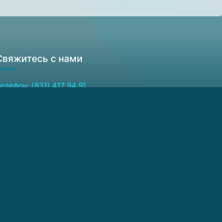
Свяжитесь с нами
елефон: (831) 417 94 91
акс: (831) 417 94 64
дрес для писем:
03950, Россия, Нижний Новгород, ГСП-105
-mail: ckp@ipmras.ru