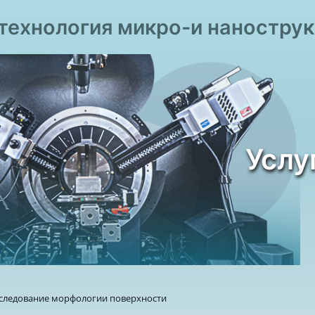
технология микро-и наностру
Услу
следование морфологии поверхности